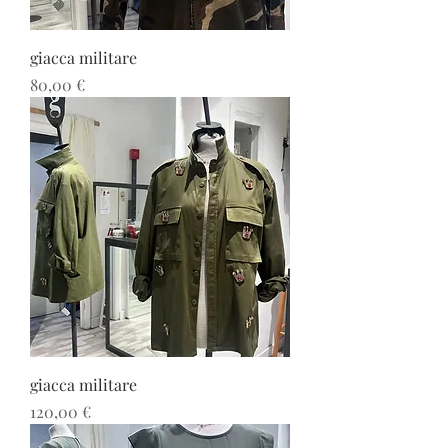
giacca militare
Prezzo
80,00 €
giacca militare
Prezzo
120,00 €