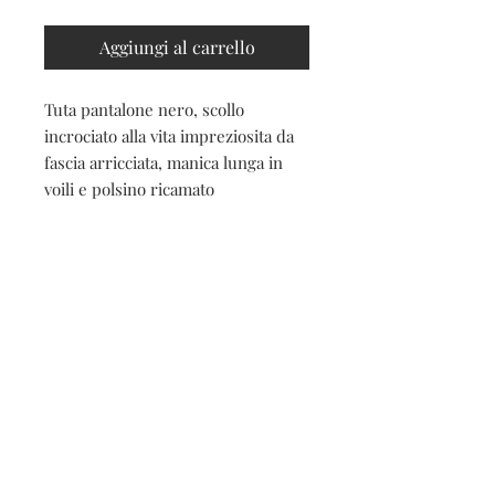
Aggiungi al carrello
Tuta pantalone nero, scollo
incrociato alla vita impreziosita da
fascia arricciata, manica lunga in
voili e polsino ricamato
Contatti
Seguici sui social
Contatti
Spedizioni e resi
Privacy e cookies