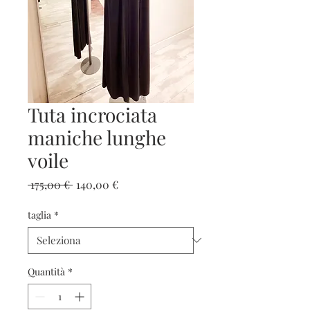
Tuta incrociata
maniche lunghe
voile
Prezzo
Prezzo
 175,00 € 
140,00 €
regolare
scontato
taglia
*
Quantità
*