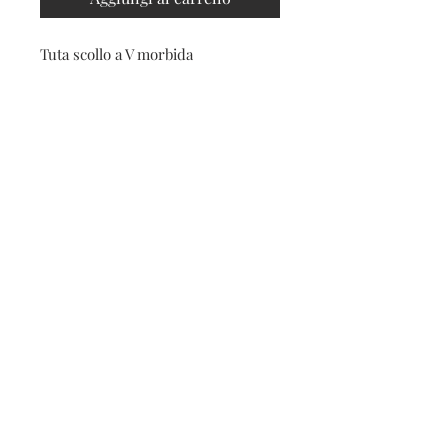
Tuta scollo a V morbida
Contatti
Seguici sui social
Contatti
Spedizioni e resi
Privacy e cookies
Iscriviti alla nostra
newsletter