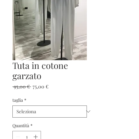
Tuta in cotone
garzato
Prezzo
Prezzo
 95,00 € 
75,00 €
regolare
scontato
taglia
*
Quantità
*