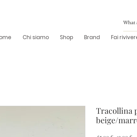
ome
Chi siamo
Shop
Brand
Fai rivive
Tracollina 
beige/marro
Prezzo
Pr
 65,00 € 
49,00 €