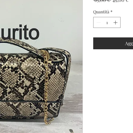
regolare
sc
Quantità
*
Agg