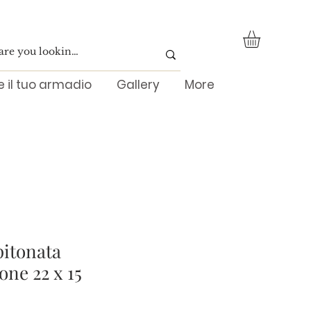
re il tuo armadio
Gallery
More
pitonata
ne 22 x 15
ezzo