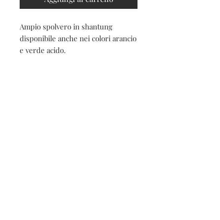
Ampio spolvero in shantung
disponibile anche nei colori arancio
e verde acido.
Contatti
Seguici sui social
Contatti
Spedizioni e resi
Privacy e cookies
Iscriviti alla nostra
newsletter