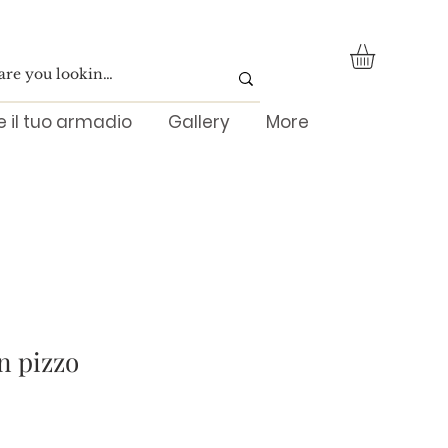
re il tuo armadio
Gallery
More
n pizzo
Prezzo
scontato