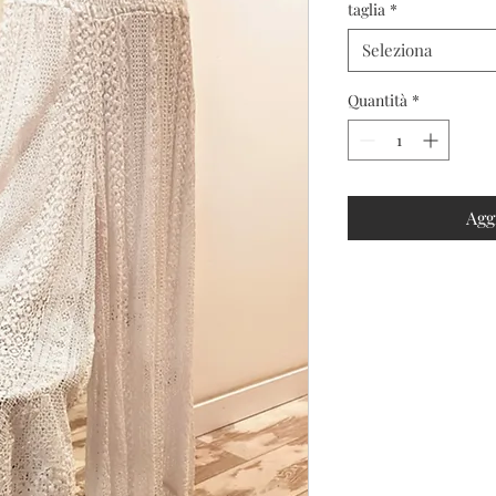
taglia
*
Seleziona
Quantità
*
Agg