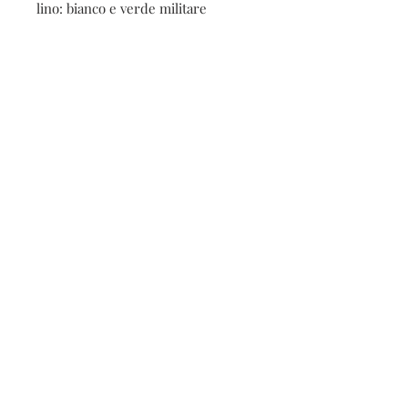
lino: bianco e verde militare
Contatti
Seguici sui social
Contatti
Spedizioni e resi
Privacy e cookies
Iscriviti alla nostra
newsletter