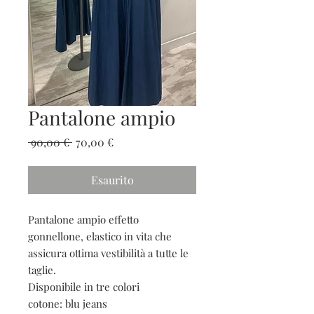
Pantalone ampio
Prezzo
Prezzo
 90,00 € 
70,00 €
regolare
scontato
Esaurito
Pantalone ampio effetto
gonnellone, elastico in vita che
assicura ottima vestibilità a tutte le
taglie.
Disponibile in tre colori
cotone: blu jeans