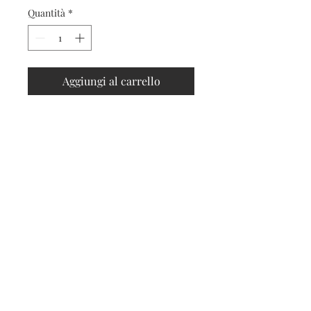
Quantità
*
Aggiungi al carrello
Contatti
Seguici sui social
Contatti
Spedizioni e resi
Privacy e cookies
Iscriviti alla nostra