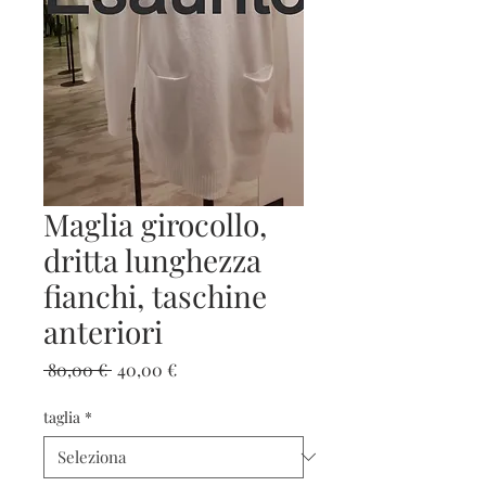
Maglia girocollo,
dritta lunghezza
fianchi, taschine
anteriori
Prezzo
Prezzo
 80,00 € 
40,00 €
regolare
scontato
taglia
*