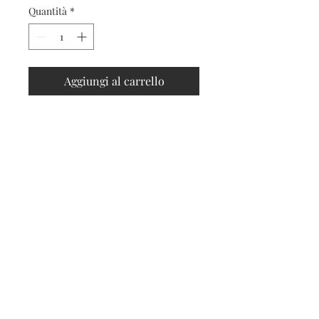
Quantità
*
Aggiungi al carrello
Contatti
Seguici sui social
Contatti
Spedizioni e resi
Privacy e cookies
Iscriviti alla nostra
newsletter