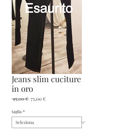
Jeans slim cuciture
in oro
Prezzo
Prezzo
 95,00 € 
75,00 €
regolare
scontato
taglia
*