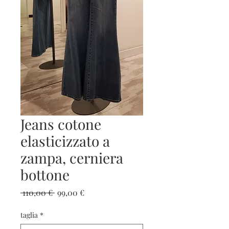
Jeans cotone
elasticizzato a
zampa, cerniera
bottone
Prezzo
Prezzo
 110,00 € 
99,00 €
regolare
scontato
taglia
*