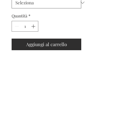
Quantità
*
Aggiungi al carrello
Contatti
Seguici sui social
Contatti
Spedizioni e resi
Privacy e cookies