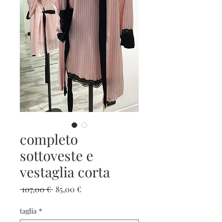
completo
sottoveste e
vestaglia corta
Prezzo
Prezzo
 107,00 € 
85,00 €
regolare
scontato
taglia
*