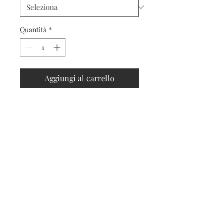
Quantità
*
Aggiungi al carrello
Contatti
Seguici sui social
Contatti
Spedizioni e resi
Privacy e cookies