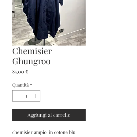
Chemisier
Ghungroo
Prezzo
85,00 €
Quantità
*
Aggiungi al carrello
chemisier ampio in cotone blu