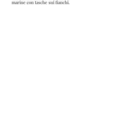
marine con tasche sui fianchi.
Contatti
Seguici sui social
Contatti
Spedizioni e resi
Privacy e cookies
Iscriviti alla nostra
newsletter