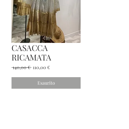
CASACCA
RICAMATA
Prezzo
Prezzo
 140,00 € 
110,00 €
regolare
scontato
Esaurito
Contatti
Seguici sui social