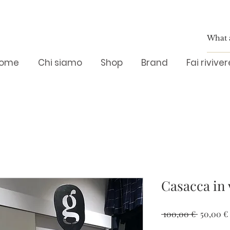
ome
Chi siamo
Shop
Brand
Fai rivive
Casacca in 
Prezzo
 100,00 € 
50,00 €
regolare