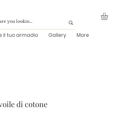
re il tuo armadio
Gallery
More
voile di cotone
Prezzo
scontato