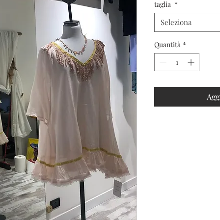
taglia
*
Seleziona
Quantità
*
Agg