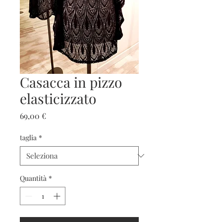
Casacca in pizzo
elasticizzato
Prezzo
69,00 €
taglia
*
Quantità
*