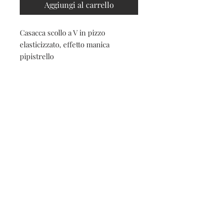
Aggiungi al carrello
Casacca scollo a V in pizzo
elasticizzato, effetto manica
pipistrello
Contatti
Seguici sui social
Contatti
Spedizioni e resi
Privacy e cookies
Iscriviti alla nostra
newsletter