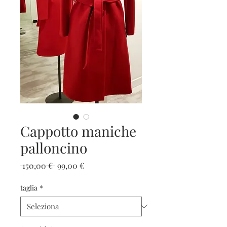
Cappotto maniche
palloncino
Prezzo
Prezzo
 150,00 € 
99,00 €
regolare
scontato
taglia
*