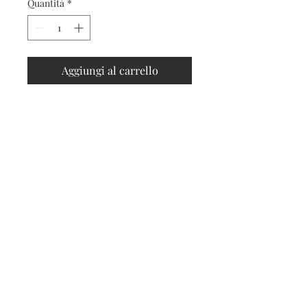
Quantità
*
Aggiungi al carrello
Contatti
Seguici sui social
Contatti
Spedizioni e resi
Privacy e cookies
Iscriviti alla nostra
newsletter