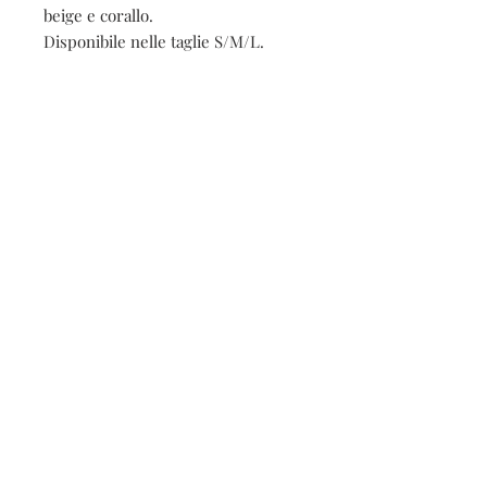
beige e corallo.
Disponibile nelle taglie S/M/L.
Contatti
Seguici sui social
Contatti
Spedizioni e resi
Privacy e cookies
Iscriviti alla nostra
newsletter