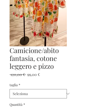
Camicione/abito
fantasia, cotone
leggero e pizzo
Prezzo
Prezzo
 120,00 € 
99,00 €
regolare
scontato
taglia
*
Quantità
*