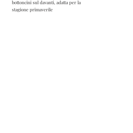
bottoncini sul davanti, adatta per la
stagione primaverile
Contatti
Seguici sui social
Contatti
Spedizioni e resi
Privacy e cookies
Iscriviti alla nostra
newsletter