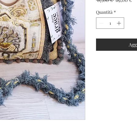
regolare
sc
Quantità
*
Agg