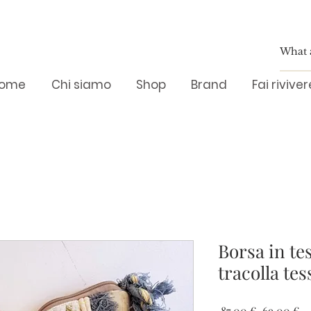
ome
Chi siamo
Shop
Brand
Fai rivive
Borsa in te
tracolla te
Prezzo
Pr
 87,00 € 
69,00 €