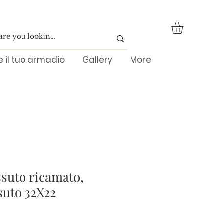
re il tuo armadio
Gallery
More
ssuto ricamato,
ssuto 32X22
ezzo