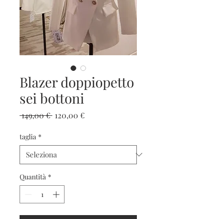
Blazer doppiopetto
sei bottoni
Prezzo
Prezzo
 149,00 € 
120,00 €
regolare
scontato
taglia
*
Quantità
*