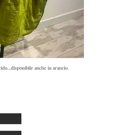
ido...disponibile anche in arancio.
sletter
Link utili
Seguic
Privacy e cookies
Spedizioni e resi