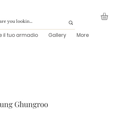
re il tuo armadio
Gallery
More
tung Ghungroo