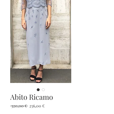
Abito Ricamo
Prezzo
Prezzo
 320,00 € 
256,00 €
regolare
scontato