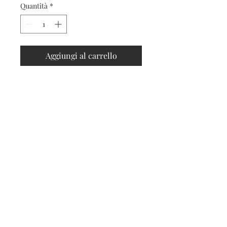
Quantità
*
Aggiungi al carrello
Contatti
Seguici sui social
Contatti
Spedizioni e resi
Privacy e cookies
Iscriviti alla nostra
newsletter