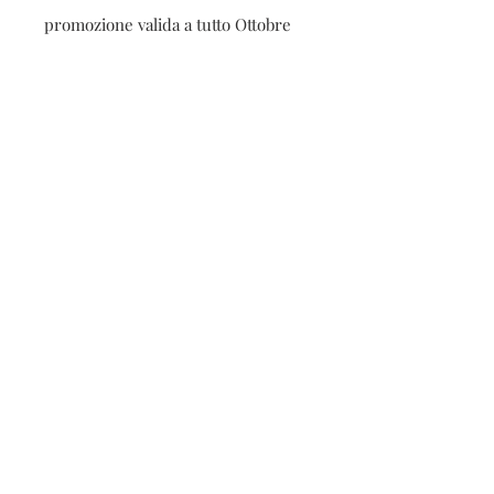
promozione valida a tutto Ottobre
Contatti
Seguici sui social
Contatti
Spedizioni e resi
Privacy e cookies
Iscriviti alla nostra
newsletter