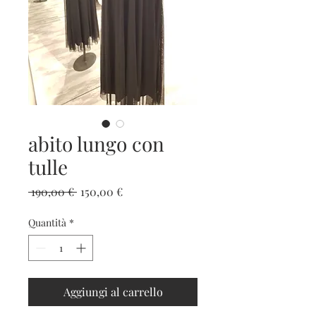
abito lungo con
tulle
Prezzo
Prezzo
 190,00 € 
150,00 €
regolare
scontato
Quantità
*
Aggiungi al carrello