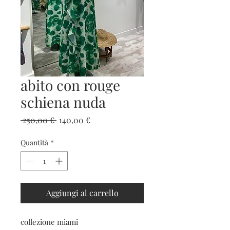
abito con rouge
schiena nuda
Prezzo
Prezzo
 250,00 € 
140,00 €
regolare
scontato
Quantità
*
Aggiungi al carrello
collezione miami