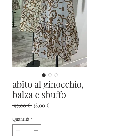
abito al ginocchio,
balza e sbuffo
Prezzo
Prezzo
 99,00 € 
38,00 €
regolare
scontato
Quantità
*