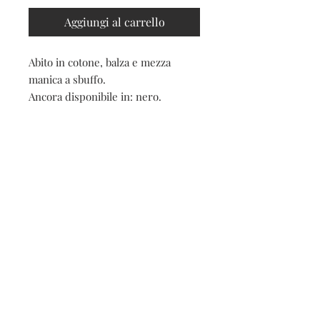
Aggiungi al carrello
Abito in cotone, balza e mezza
manica a sbuffo.
Ancora disponibile in: nero.
Contatti
Seguici sui social
Contatti
Spedizioni e resi
Privacy e cookies
Iscriviti alla nostra