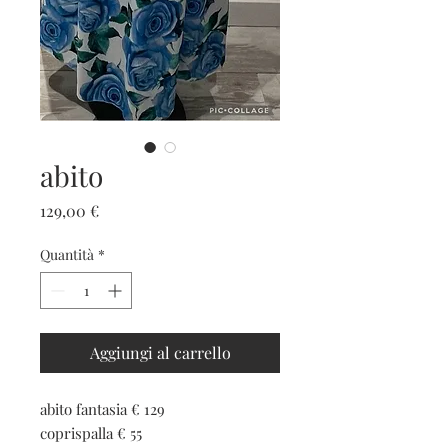
abito
Prezzo
129,00 €
Quantità
*
Aggiungi al carrello
abito fantasia € 129
coprispalla € 55