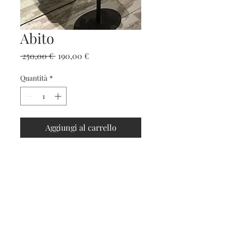
Abito
Prezzo
Prezzo
 250,00 € 
190,00 €
regolare
scontato
Quantità
*
Aggiungi al carrello
Contatti
Seguici sui social
Contatti