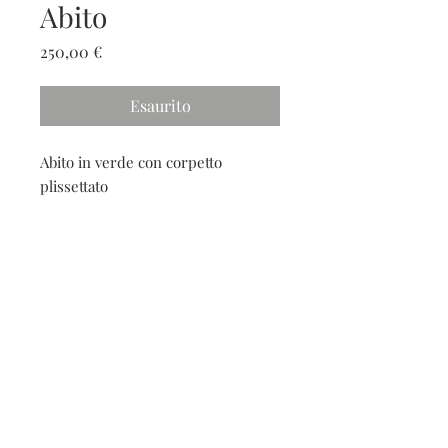
Abito
Prezzo
250,00 €
Esaurito
Abito in verde con corpetto
plissettato
Contatti
Seguici sui social
Contatti
Spedizioni e resi
Privacy e cookies